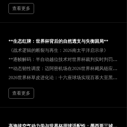
查看更多
**生态红牌：世界杯背后的自然透支与失衡困局**
《战术逻辑的断裂与再生：2026南太平洋启示录》
**逐帧解码：半自动越位技术对世界杯裁判实时判罚决策的重塑**
**动态韧性调度：迈阿密机场在2026世界杯飓风链应急中的中枢重构**
2026世界杯草皮进化论：十六座球场实现百慕大至黑麦草的生态跃迁
查看更多
高海拔空气动力学与世界杯用球适配性：墨西哥三城实地验证研究