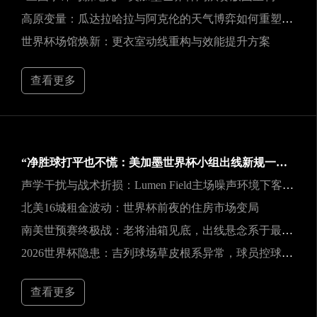
高原变量：瓜达拉哈拉与阿克伦的天气博弈如何重塑2026世界杯战术逻辑
世界杯场馆焕新：更衣室动线重构与效能提升方案
查看更多
“净胜球打平也不慌：美加墨世界杯小组出线新规一图看懂”
声学干扰与战术折损：Lumen Field主场噪声环境下客队边线发球效能的影响研究
北美16城租金波动：世界杯前夜的住房市场变局
南美世预赛终极战：老将油箱见底，出线悬念系于最后一口气
2026世界杯隐患：吉列球场草皮根系异常，球员控球可能严重失准
查看更多