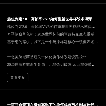
越位判定2.0：高帧率VAR如何重塑世界杯战术博弈规则
越位判定2.0：高帧率VAR如何重塑世界杯战术博弈规则
奇琴伊察草色新：2026世界杯前的阿兹特克生态重塑
基于您的需求，以下是一个与原标题核心一致但表述不同的新标题：
**北美跨域药品通关一体化协作体系建设路径**
2026世预赛非洲生死局：北非锋刃破阵 vs 西非铁壁封喉
查看更多
**可开合穹顶在极端高温下的微气候调节机制与热舒适性效能评估——以SoFi Stadium为例**