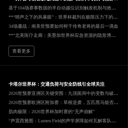
基于104场赛事数据的半自动越位识别触发机制与效能实证研究
**“哨声之下的风暴眼”：世界杯裁判在极限压力下的神经与生理共振解析**
34场鏖战：南美世预赛如何榨干传奇老将的最后一滴血
**“北美医疗走廊：美墨加世界杯应急资源的隐形博弈”**
查看更多
卡塔尔世界杯：交通负荷与安全防线引全球关注
2026世预赛亚洲区关键突围：九强困局中的变数与破局之道
2026世预赛欧洲区附加赛：草根逆袭，五匹黑马能否撕裂旧格局？
肌肉极限：2026世界杯加时赛的“无声崩解”
“声震西雅图：Lumen Field的声学屏障如何瓦解客队进攻，与2026世界杯的降噪博弈”