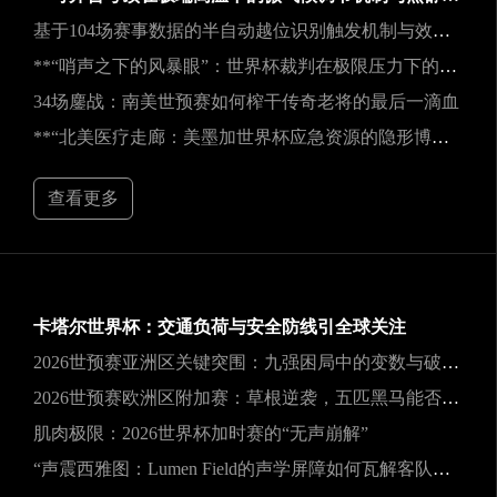
基于104场赛事数据的半自动越位识别触发机制与效能实证研究
**“哨声之下的风暴眼”：世界杯裁判在极限压力下的神经与生理共振解析**
34场鏖战：南美世预赛如何榨干传奇老将的最后一滴血
**“北美医疗走廊：美墨加世界杯应急资源的隐形博弈”**
查看更多
卡塔尔世界杯：交通负荷与安全防线引全球关注
2026世预赛亚洲区关键突围：九强困局中的变数与破局之道
2026世预赛欧洲区附加赛：草根逆袭，五匹黑马能否撕裂旧格局？
肌肉极限：2026世界杯加时赛的“无声崩解”
“声震西雅图：Lumen Field的声学屏障如何瓦解客队进攻，与2026世界杯的降噪博弈”