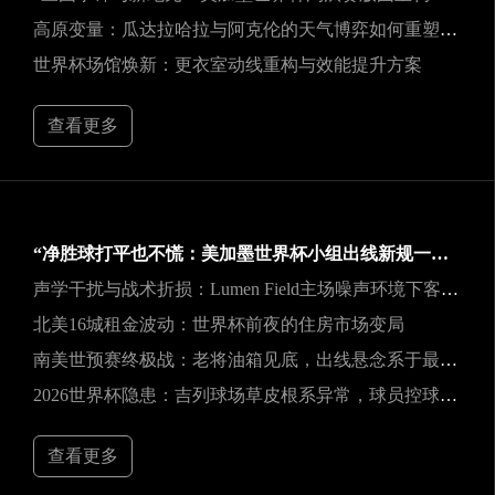
高原变量：瓜达拉哈拉与阿克伦的天气博弈如何重塑2026世界杯战术逻辑
世界杯场馆焕新：更衣室动线重构与效能提升方案
查看更多
“净胜球打平也不慌：美加墨世界杯小组出线新规一图看懂”
声学干扰与战术折损：Lumen Field主场噪声环境下客队边线发球效能的影响研究
北美16城租金波动：世界杯前夜的住房市场变局
南美世预赛终极战：老将油箱见底，出线悬念系于最后一口气
2026世界杯隐患：吉列球场草皮根系异常，球员控球可能严重失准
查看更多