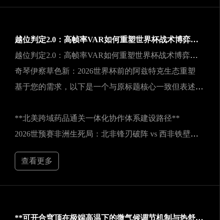
越位判定2.0：高帧率VAR如何重塑世界杯战术博弈规则
越位判定2.0：高帧率VAR如何重塑世界杯战术博弈规则
奇琴伊察草色新：2026世界杯前的阿兹特克生态重塑
基于您的需求，以下是一个与原标题核心一致但表述不同的新标题：
**北美跨域药品通关一体化协作体系建设路径**
2026世预赛非洲生死局：北非锋刃破阵 vs 西非铁壁封喉
查看更多
**可开合穹顶在极端高温下的微气候调节机制与热舒适性效能评估——以SoFi Stadium为例**