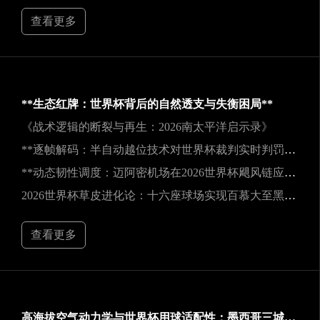
查看更多
**生态红牌：世界杯背后的自然透支与失衡困局**
《战术逻辑的断裂与再生：2026南太平洋启示录》
**逐帧解码：半自动越位技术对世界杯裁判实时判罚决策的重塑**
**动态韧性调度：迈阿密机场在2026世界杯飓风链应急中的中枢重构**
2026世界杯草皮进化论：十六座球场实现百慕大至黑麦草的生态跃迁
查看更多
高海拔空气动力学与世界杯用球适配性：墨西哥三城实地验证研究