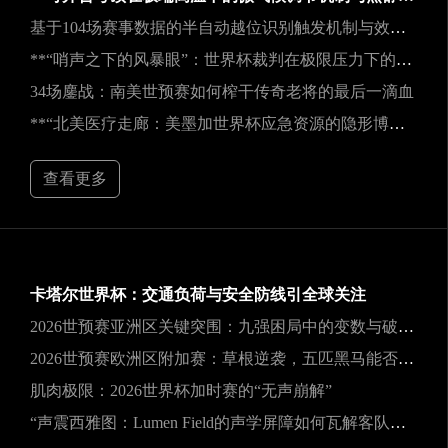
基于104场赛事数据的半自动越位识别触发机制与效能实证研究
**“哨声之下的风暴眼”：世界杯裁判在极限压力下的神经与生理共振解析**
34场鏖战：南美世预赛如何榨干传奇老将的最后一滴血
**“北美医疗走廊：美墨加世界杯应急资源的隐形博弈”**
查看更多
卡塔尔世界杯：交通负荷与安全防线引全球关注
2026世预赛亚洲区关键突围：九强困局中的变数与破局之道
2026世预赛欧洲区附加赛：草根逆袭，五匹黑马能否撕裂旧格局？
肌肉极限：2026世界杯加时赛的“无声崩解”
“声震西雅图：Lumen Field的声学屏障如何瓦解客队进攻，与2026世界杯的降噪博弈”