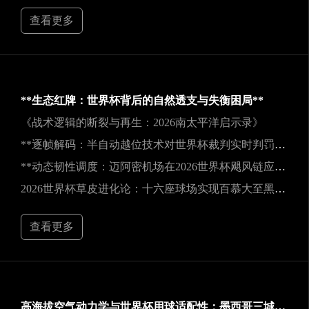
查看更多
**生态红牌：世界杯背后的自然透支与失衡困局**
《战术逻辑的断裂与再生：2026南太平洋启示录》
**逐帧解码：半自动越位技术对世界杯裁判实时判罚决策的重塑**
**动态韧性调度：迈阿密机场在2026世界杯飓风链应急中的中枢重构**
2026世界杯草皮进化论：十六座球场实现百慕大至黑麦草的生态跃迁
查看更多
高海拔空气动力学与世界杯用球适配性：墨西哥三城实地验证研究