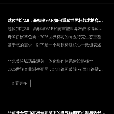
越位判定2.0：高帧率VAR如何重塑世界杯战术博弈规则
越位判定2.0：高帧率VAR如何重塑世界杯战术博弈规则
奇琴伊察草色新：2026世界杯前的阿兹特克生态重塑
基于您的需求，以下是一个与原标题核心一致但表述不同的新标题：
**北美跨域药品通关一体化协作体系建设路径**
2026世预赛非洲生死局：北非锋刃破阵 vs 西非铁壁封喉
查看更多
**可开合穹顶在极端高温下的微气候调节机制与热舒适性效能评估——以SoFi Stadium为例**