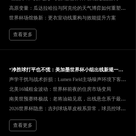
高原变量：瓜达拉哈拉与阿克伦的天气博弈如何重塑2026世界杯战术逻辑
世界杯场馆焕新：更衣室动线重构与效能提升方案
查看更多
“净胜球打平也不慌：美加墨世界杯小组出线新规一图看懂”
声学干扰与战术折损：Lumen Field主场噪声环境下客队边线发球效能的影响研究
北美16城租金波动：世界杯前夜的住房市场变局
南美世预赛终极战：老将油箱见底，出线悬念系于最后一口气
2026世界杯隐患：吉列球场草皮根系异常，球员控球可能严重失准
查看更多