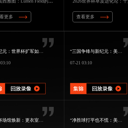
“声震西雅图：Lumen Field的声学屏障如何瓦解客队进攻，与2026世界杯的降噪博弈”
看更多
查看更多
48队纪元：世界杯扩军如何改写霸权逻辑
“三国争锋与新纪元：美加墨世界杯淘汰赛版图重构”
 03:10
07-21 03:10
世界杯场馆焕新：更衣室动线重构与效能提升方案
“净胜球打平也不慌：美加墨世界杯小组出线新规一图看懂”