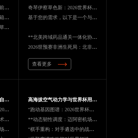
北美16城租金波动：世界杯前夜的住房市场变局
奇琴伊察草色新：2026世界杯前的阿兹特克生态重塑
南美世预赛终极战：老将油箱见底，出线悬念系于最后一口气
基于您的需求，以下是一个与原标题核心一致但表述不同的新标题：
2026世界杯隐患：吉列球场草皮根系异常，球员控球可能严重失准
**北美跨域药品通关一体化协作体系建设路径**
2026世预赛非洲生死局：北非锋刃破阵 vs 西非铁壁封喉
查看更多
**生态红牌：世界杯背后的自然透支与失衡困局**
高海拔空气动力学与世界杯用球适配性：墨西哥三城实地验证研究
《战术逻辑的断裂与再生：2026南太平洋启示录》
“跑动基因图谱：2026世界杯冠军的39天体测密码”
**逐帧解码：半自动越位技术对世界杯裁判实时判罚决策的重塑**
**动态韧性调度：迈阿密机场在2026世界杯飓风链应急中的中枢重构**
**动态韧性调度：迈阿密机场在2026世界杯飓风链应急中的中枢重构**
“棋手重构：对手遴选中的战略序章”