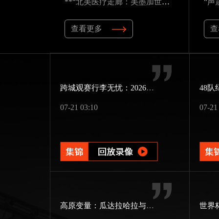
**“北美医疗走廊：美墨加世界杯应急资源的隐形博弈”**
查看更多
查
跨城观赛行李无忧：2026世界杯单场票专属行李“门到门”跨城速达方案
07-21 03:10
07-21
高原变量：瓜达拉哈拉与阿克伦的天气博弈如何重塑2026世界杯战术逻辑