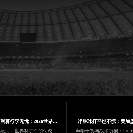
跨城观赛行李无忧：2026世界杯单场票专属行李“门到门”跨城速达方案
48队纪元：世界杯扩军如何改写霸权逻辑