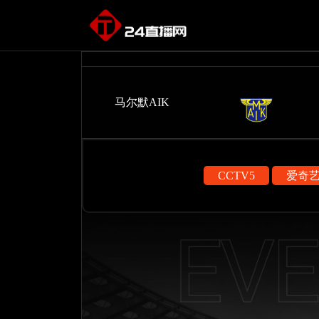
马尔默AIK
CCTV5
爱奇