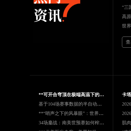
查
**可开合穹顶在极端高温下的微气候调节机制与热舒适性效能评估——以SoFi Stadium为例**
基于104场赛事数据的半自动越位识别触发机制与效能实证研究
**“哨声之下的风暴眼”：世界杯裁判在极限压力下的神经与生理共振解析**
34场鏖战：南美世预赛如何榨干传奇老将的最后一滴血