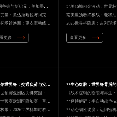
“三国争锋与新纪元：美加墨世界杯淘汰赛版图重构”
高原变量：瓜达拉哈拉与阿克伦的天气博弈如何重塑2026世界杯战术逻辑
世界杯场馆焕新：更衣室动线重构与效能提升方案
看更多
查看更多
卡塔尔世界杯：交通负荷与安全防线引全球关注
2026世预赛亚洲区关键突围：九强困局中的变数与破局之道
2026世预赛欧洲区附加赛：草根逆袭，五匹黑马能否撕裂旧格局？
肌肉极限：2026世界杯加时赛的“无声崩解”