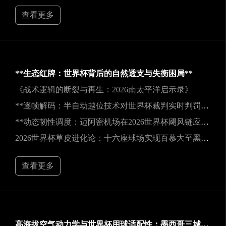
查看更多
**生态红牌：世界杯背后的自然透支与失衡困局**
《战术逻辑的断裂与再生：2026南太平洋启示录》
**逐帧解码：半自动越位技术对世界杯裁判实时判罚决策的重塑**
**动态韧性调度：迈阿密机场在2026世界杯飓风链应急中的中枢重构**
2026世界杯草皮进化论：十六座球场实现百慕大至黑麦草的生态跃迁
查看更多
高海拔空气动力学与世界杯用球适配性：墨西哥三城实地验证研究