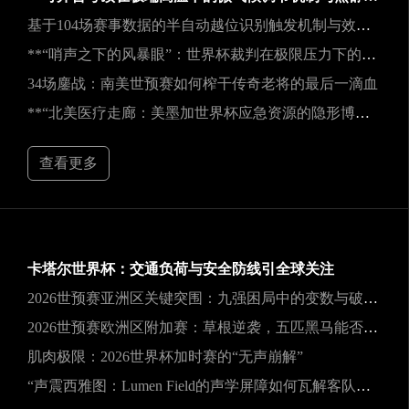
基于104场赛事数据的半自动越位识别触发机制与效能实证研究
**“哨声之下的风暴眼”：世界杯裁判在极限压力下的神经与生理共振解析**
34场鏖战：南美世预赛如何榨干传奇老将的最后一滴血
**“北美医疗走廊：美墨加世界杯应急资源的隐形博弈”**
查看更多
卡塔尔世界杯：交通负荷与安全防线引全球关注
2026世预赛亚洲区关键突围：九强困局中的变数与破局之道
2026世预赛欧洲区附加赛：草根逆袭，五匹黑马能否撕裂旧格局？
肌肉极限：2026世界杯加时赛的“无声崩解”
“声震西雅图：Lumen Field的声学屏障如何瓦解客队进攻，与2026世界杯的降噪博弈”