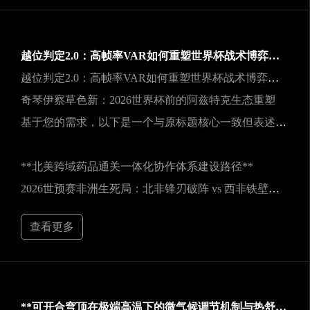
越位判定2.0：高帧率VAR如何重塑世界杯战术博弈规则
越位判定2.0：高帧率VAR如何重塑世界杯战术博弈规则
奇琴伊察草色新：2026世界杯前的阿兹特克生态重塑
基于您的需求，以下是一个与原标题核心一致但表述不同的新标题：
**北美跨域药品通关一体化协作体系建设路径**
2026世预赛非洲生死局：北非锋刃破阵 vs 西非铁壁封喉
查看更多
**可开合穹顶在极端高温下的微气候调节机制与热舒适性效能评估——以SoFi Stadium为例**