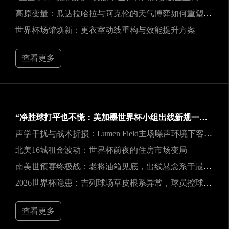
高原变量：瓜达拉哈拉与阿克伦的天气博弈如何重塑2026世界杯战术逻辑
世界杯场馆焕新：更衣室动线重构与效能提升方案
查看更多
“净胜球打平也不慌：美加墨世界杯小组出线新规一图看懂”
声学干扰与战术折损：Lumen Field主场噪声环境下客队边线发球效能的影响研究
北美16城租金波动：世界杯前夜的住房市场变局
南美世预赛终极战：老将油箱见底，出线悬念系于最后一口气
2026世界杯隐患：吉列球场草皮根系异常，球员控球可能严重失准
查看更多