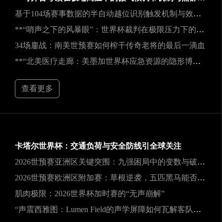
基于104场赛事数据的半自动越位识别触发机制与效能实证研究
**“哨声之下的风暴眼”：世界杯裁判在极限压力下的神经与生理共振解析**
34场鏖战：南美世预赛如何榨干传奇老将的最后一滴血
**“北美医疗走廊：美墨加世界杯应急资源的隐形博弈”**
查看更多
卡塔尔世界杯：交通负荷与安全防线引全球关注
2026世预赛亚洲区关键突围：九强困局中的变数与破局之道
2026世预赛欧洲区附加赛：草根逆袭，五匹黑马能否撕裂旧格局？
肌肉极限：2026世界杯加时赛的“无声崩解”
“声震西雅图：Lumen Field的声学屏障如何瓦解客队进攻，与2026世界杯的降噪博弈”