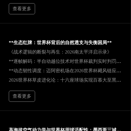
查看更多
**生态红牌：世界杯背后的自然透支与失衡困局**
《战术逻辑的断裂与再生：2026南太平洋启示录》
**逐帧解码：半自动越位技术对世界杯裁判实时判罚决策的重塑**
**动态韧性调度：迈阿密机场在2026世界杯飓风链应急中的中枢重构**
2026世界杯草皮进化论：十六座球场实现百慕大至黑麦草的生态跃迁
查看更多
高海拔空气动力学与世界杯用球适配性：墨西哥三城实地验证研究