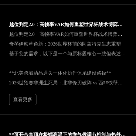
越位判定2.0：高帧率VAR如何重塑世界杯战术博弈规则
越位判定2.0：高帧率VAR如何重塑世界杯战术博弈规则
奇琴伊察草色新：2026世界杯前的阿兹特克生态重塑
基于您的需求，以下是一个与原标题核心一致但表述不同的新标题：
**北美跨域药品通关一体化协作体系建设路径**
2026世预赛非洲生死局：北非锋刃破阵 vs 西非铁壁封喉
查看更多
**可开合穹顶在极端高温下的微气候调节机制与热舒适性效能评估——以SoFi Stadium为例**