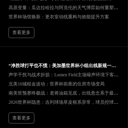
高原变量：瓜达拉哈拉与阿克伦的天气博弈如何重塑2026世界杯战术逻辑
世界杯场馆焕新：更衣室动线重构与效能提升方案
查看更多
“净胜球打平也不慌：美加墨世界杯小组出线新规一图看懂”
声学干扰与战术折损：Lumen Field主场噪声环境下客队边线发球效能的影响研究
北美16城租金波动：世界杯前夜的住房市场变局
南美世预赛终极战：老将油箱见底，出线悬念系于最后一口气
2026世界杯隐患：吉列球场草皮根系异常，球员控球可能严重失准
查看更多