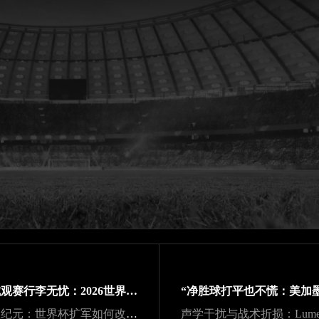
跨城观赛行李无忧：2026世界杯单场票专属行李“门到门”跨城速达方案
48队纪元：世界杯扩军如何改写霸权逻辑