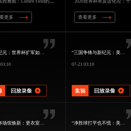
“声震西雅图：Lumen Field的声学屏障如何瓦解客队进攻，与2026世界杯的降噪博弈”
看更多
查看更多
48队纪元：世界杯扩军如何改写霸权逻辑
“三国争锋与新纪元：美加墨世界杯淘汰赛版图重构”
 03:10
07-21 03:10
世界杯场馆焕新：更衣室动线重构与效能提升方案
“净胜球打平也不慌：美加墨世界杯小组出线新规一图看懂”