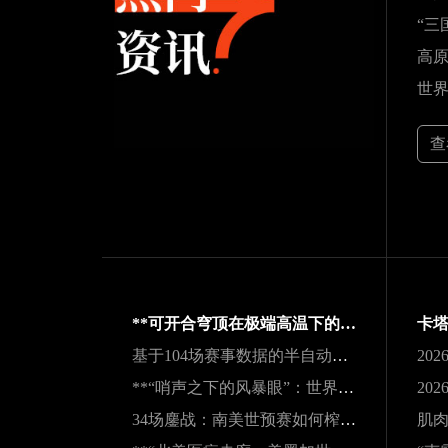
查
**可开合穹顶在极端高温下的微气候调节机制与热舒适性效能评估——以SoFi Stadium为例**
基于104场赛事数据的半自动越位识别触发机制与效能实证研究
**“哨声之下的风暴眼”：世界杯裁判在极限压力下的神经与生理共振解析**
34场鏖战：南美世预赛如何榨干传奇老将的最后一滴血