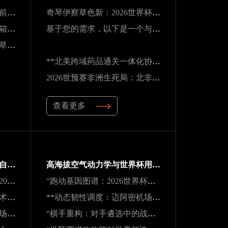
北美16城租金波动：世界杯前夜的住房市场变局
奇琴伊察草色新：2026世界杯前的阿兹特克生态重塑
南美世预赛终极战：老将油箱见底，出线悬念系于最后一口气
基于您的需求，以下是一个与原标题核心一致但表述不同的新标题：
2026世界杯隐患：吉列球场草皮根系异常，球员控球可能严重失准
**北美跨域药品通关一体化协作体系建设路径**
2026世预赛非洲生死局：北非锋刃破阵 vs 西非铁壁封喉
查看更多
**生态红牌：世界杯背后的自然透支与失衡困局**
高海拔空气动力学与世界杯用球适配性：墨西哥三城实地验证研究
《战术逻辑的断裂与再生：2026南太平洋启示录》
“跑动基因图谱：2026世界杯冠军的39天体测密码”
**逐帧解码：半自动越位技术对世界杯裁判实时判罚决策的重塑**
**动态韧性调度：迈阿密机场在2026世界杯飓风链应急中的中枢重构**
**动态韧性调度：迈阿密机场在2026世界杯飓风链应急中的中枢重构**
“棋手重构：对手遴选中的战略序章”