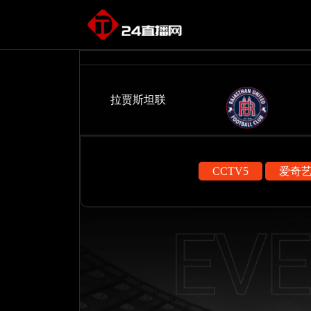
拉贾斯坦联
CCTV5
爱奇