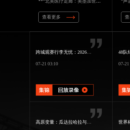
**“北美医疗走廊：美墨加世界杯应急资源的隐形博弈”**
查看更多
查
跨城观赛行李无忧：2026世界杯单场票专属行李“门到门”跨城速达方案
07-21 03:10
07-21
高原变量：瓜达拉哈拉与阿克伦的天气博弈如何重塑2026世界杯战术逻辑