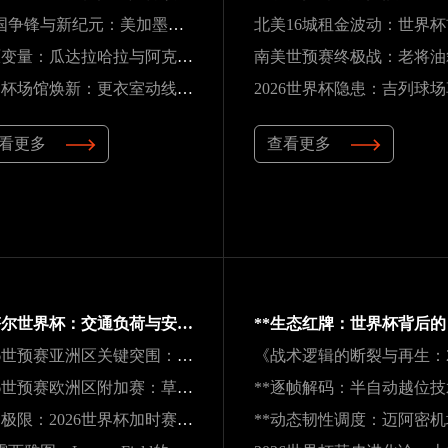
“三国争锋与新纪元：美加墨世界杯淘汰赛版图重构”
高原变量：瓜达拉哈拉与阿克伦的天气博弈如何重塑2026世界杯战术逻辑
世界杯场馆焕新：更衣室动线重构与效能提升方案
看更多
查看更多
卡塔尔世界杯：交通负荷与安全防线引全球关注
2026世预赛亚洲区关键突围：九强困局中的变数与破局之道
2026世预赛欧洲区附加赛：草根逆袭，五匹黑马能否撕裂旧格局？
肌肉极限：2026世界杯加时赛的“无声崩解”