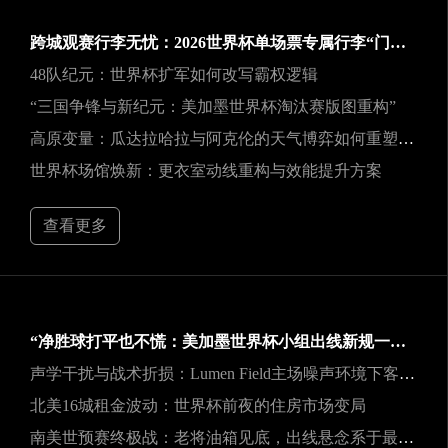
跨城观赛行李无忧：2026世界杯单场票专属行李“门到门”跨城速达方案
48队纪元：世界杯扩军如何改写霸权逻辑
“三国争锋与新纪元：美加墨世界杯淘汰赛版图重构”
高原变量：瓜达拉哈拉与阿克伦的天气博弈如何重塑2026世界杯战术逻辑
世界杯场馆焕新：更衣室动线重构与效能提升方案
查看更多
“净胜球打平也不慌：美加墨世界杯小组出线新规一图看懂”
声学干扰与战术折损：Lumen Field主场噪声环境下客队边线发球效能的影响研究
北美16城租金波动：世界杯前夜的住房市场变局
南美世预赛终极战：老将油箱见底，出线悬念系于最后一口气