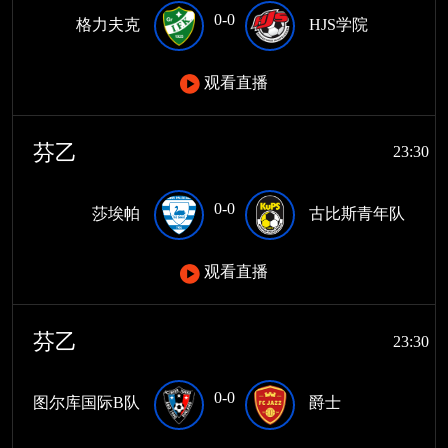
0-0
格力夫克
HJS学院
观看直播
芬乙
23:30
0-0
莎埃帕
古比斯青年队
观看直播
芬乙
23:30
0-0
图尔库国际B队
爵士