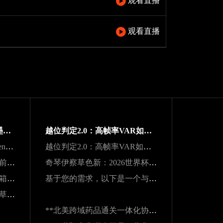
观看直播
观看直播
“净胜球打平也不慌：美加墨世界杯小组出线新规一图看懂”
越位判定2.0：高帧率VAR如何重塑世界杯战术博弈规则
声学干扰与战术折损：Lumen Field主场噪声环境下客队边线发球效能的影响研究
越位判定2.0：高帧率VAR如何重塑世界杯战术博弈规则
北美16城租金波动：世界杯前夜的住房市场变局
奇琴伊察草色新：2026世界杯前的阿兹特克生态重塑
南美世预赛终极战：老将油箱见底，出线悬念系于最后一口气
基于您的需求，以下是一个与原标题核心一致但表述不同的新标题：
2026世界杯隐患：吉列球场草皮根系异常，球员控球可能严重失准
**北美跨域药品通关一体化协作体系建设路径**