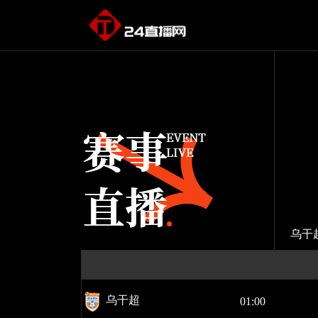
乌干
乌干超
01:00