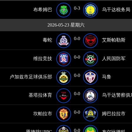
0-3
布希姆巴
乌干达税务局
2026-05-23 星期六
0-0
毒蛇
艾斯帕勒斯
0-0
维拉竞技
人民国防军
0-0
卢加兹市足球俱乐部
马鲁
0-0
基塔拉体育
乌干达警察俱
0-0
坎帕拉市
姆巴拉拉市
0-0
恩德培UPPC
布尔比德科