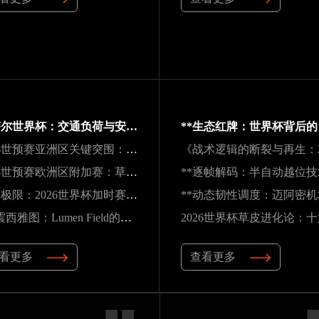
卡塔尔世界杯：交通负荷与安全防线引全球关注
2026世预赛亚洲区关键突围：九强困局中的变数与破局之道
2026世预赛欧洲区附加赛：草根逆袭，五匹黑马能否撕裂旧格局？
肌肉极限：2026世界杯加时赛的“无声崩解”
“声震西雅图：Lumen Field的声学屏障如何瓦解客队进攻，与2026世界杯的降噪博弈”
看更多
查看更多