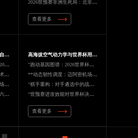
2026世预赛非洲生死局：北非锋刃破阵 vs 西非铁壁封喉
查看更多
**生态红牌：世界杯背后的自然透支与失衡困局**
高海拔空气动力学与世界杯用球适配性：墨西哥三城实地验证研究
《战术逻辑的断裂与再生：2026南太平洋启示录》
“跑动基因图谱：2026世界杯冠军的39天体测密码”
**逐帧解码：半自动越位技术对世界杯裁判实时判罚决策的重塑**
**动态韧性调度：迈阿密机场在2026世界杯飓风链应急中的中枢重构**
**动态韧性调度：迈阿密机场在2026世界杯飓风链应急中的中枢重构**
“棋手重构：对手遴选中的战略序章”
2026世界杯草皮进化论：十六座球场实现百慕大至黑麦草的生态跃迁
“世预赛进攻效能对世界杯决赛圈得分能力的预测研究——以2026年美加墨世界杯为例”
查看更多