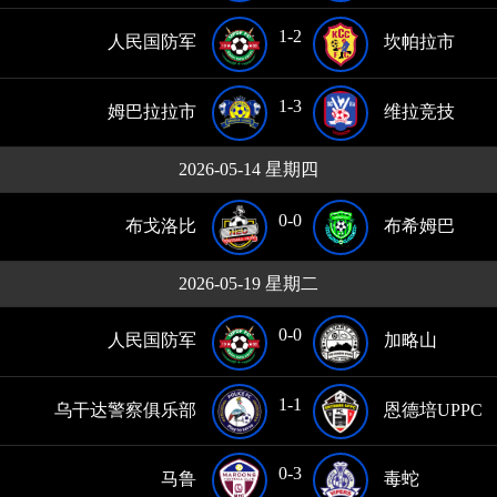
1-2
人民国防军
坎帕拉市
1-3
姆巴拉拉市
维拉竞技
2026-05-14 星期四
0-0
布戈洛比
布希姆巴
2026-05-19 星期二
0-0
人民国防军
加略山
1-1
乌干达警察俱乐部
恩德培UPPC
0-3
马鲁
毒蛇