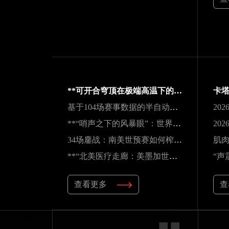
**可开合穹顶在极端高温下的微气候调节机制与热舒适性效能评估——以SoFi Stadium为例**
基于104场赛事数据的半自动越位识别触发机制与效能实证研究
**“哨声之下的风暴眼”：世界杯裁判在极限压力下的神经与生理共振解析**
34场鏖战：南美世预赛如何榨干传奇老将的最后一滴血
**“北美医疗走廊：美墨加世界杯应急资源的隐形博弈”**
查看更多
查