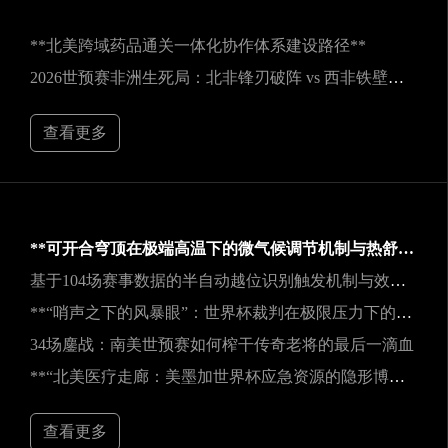
**北美跨域药品通关一体化协作体系建设路径**
2026世预赛非洲生死局：北非锋刃破阵 vs 西非铁壁封喉
查看更多
**可开合穹顶在极端高温下的微气候调节机制与热舒适性效能评估——以SoFi Stadium为例**
基于104场赛事数据的半自动越位识别触发机制与效能实证研究
**“哨声之下的风暴眼”：世界杯裁判在极限压力下的神经与生理共振解析**
34场鏖战：南美世预赛如何榨干传奇老将的最后一滴血
**“北美医疗走廊：美墨加世界杯应急资源的隐形博弈”**
查看更多