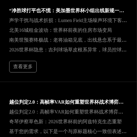
“净胜球打平也不慌：美加墨世界杯小组出线新规一图看懂”
声学干扰与战术折损：Lumen Field主场噪声环境下客队边线发球效能的影响研究
北美16城租金波动：世界杯前夜的住房市场变局
南美世预赛终极战：老将油箱见底，出线悬念系于最后一口气
2026世界杯隐患：吉列球场草皮根系异常，球员控球可能严重失准
查看更多
越位判定2.0：高帧率VAR如何重塑世界杯战术博弈规则
越位判定2.0：高帧率VAR如何重塑世界杯战术博弈规则
奇琴伊察草色新：2026世界杯前的阿兹特克生态重塑
基于您的需求，以下是一个与原标题核心一致但表述不同的新标题：