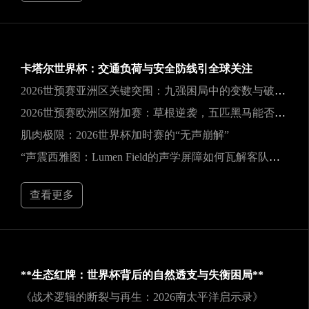
卡塔尔世界杯：交通负荷与安全防线引全球关注
2026世预赛亚洲区关键突围：九强困局中的变数与破局之道
2026世预赛欧洲区附加赛：草根逆袭，五匹黑马能否撕裂旧格局？
肌肉极限：2026世界杯加时赛的“无声崩解”
“声震西雅图：Lumen Field的声学屏障如何瓦解客队进攻，与2026世界杯的降噪博弈”
查看更多
**生态红牌：世界杯背后的自然透支与失衡困局**
《战术逻辑的断裂与再生：2026南太平洋启示录》