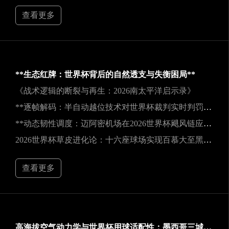
查看更多
**生态红牌：世界杯背后的自然透支与失衡困局**
《战术逻辑的断裂与再生：2026南太平洋启示录》
**逐帧解码：半自动越位技术对世界杯裁判实时判罚决策的重塑**
**动态韧性调度：迈阿密机场在2026世界杯飓风链应急中的中枢重构**
2026世界杯草皮进化论：十六座球场实现百慕大至黑麦草的生态跃迁
查看更多
高海拔空气动力学与世界杯用球适配性：墨西哥三城实地验证研究