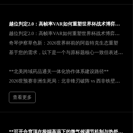
越位判定2.0：高帧率VAR如何重塑世界杯战术博弈规则
越位判定2.0：高帧率VAR如何重塑世界杯战术博弈规则
奇琴伊察草色新：2026世界杯前的阿兹特克生态重塑
基于您的需求，以下是一个与原标题核心一致但表述不同的新标题：
**北美跨域药品通关一体化协作体系建设路径**
2026世预赛非洲生死局：北非锋刃破阵 vs 西非铁壁封喉
查看更多
**可开合穹顶在极端高温下的微气候调节机制与热舒适性效能评估——以SoFi Stadium为例**