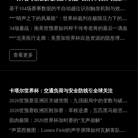
基于104场赛事数据的半自动越位识别触发机制与效能实证研究
**“哨声之下的风暴眼”：世界杯裁判在极限压力下的神经与生理共振解析**
34场鏖战：南美世预赛如何榨干传奇老将的最后一滴血
**“北美医疗走廊：美墨加世界杯应急资源的隐形博弈”**
查看更多
卡塔尔世界杯：交通负荷与安全防线引全球关注
2026世预赛亚洲区关键突围：九强困局中的变数与破局之道
2026世预赛欧洲区附加赛：草根逆袭，五匹黑马能否撕裂旧格局？
肌肉极限：2026世界杯加时赛的“无声崩解”
“声震西雅图：Lumen Field的声学屏障如何瓦解客队进攻，与2026世界杯的降噪博弈”