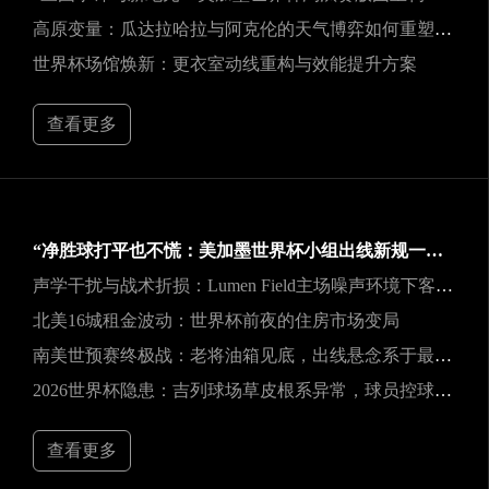
高原变量：瓜达拉哈拉与阿克伦的天气博弈如何重塑2026世界杯战术逻辑
世界杯场馆焕新：更衣室动线重构与效能提升方案
查看更多
“净胜球打平也不慌：美加墨世界杯小组出线新规一图看懂”
声学干扰与战术折损：Lumen Field主场噪声环境下客队边线发球效能的影响研究
北美16城租金波动：世界杯前夜的住房市场变局
南美世预赛终极战：老将油箱见底，出线悬念系于最后一口气
2026世界杯隐患：吉列球场草皮根系异常，球员控球可能严重失准
查看更多