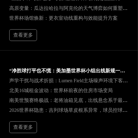
高原变量：瓜达拉哈拉与阿克伦的天气博弈如何重塑2026世界杯战术逻辑
世界杯场馆焕新：更衣室动线重构与效能提升方案
查看更多
“净胜球打平也不慌：美加墨世界杯小组出线新规一图看懂”
声学干扰与战术折损：Lumen Field主场噪声环境下客队边线发球效能的影响研究
北美16城租金波动：世界杯前夜的住房市场变局
南美世预赛终极战：老将油箱见底，出线悬念系于最后一口气
2026世界杯隐患：吉列球场草皮根系异常，球员控球可能严重失准
查看更多