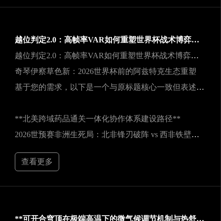
越位判定2.0：高帧率VAR如何重塑世界杯战术博弈规则
越位判定2.0：高帧率VAR如何重塑世界杯战术博弈规则
奇琴伊察草色新：2026世界杯前的阿兹特克生态重塑
基于您的需求，以下是一个与原标题核心一致但表述不同的新标题：
**北美跨域药品通关一体化协作体系建设路径**
2026世预赛非洲生死局：北非锋刃破阵 vs 西非铁壁封喉
查看更多
**可开合穹顶在极端高温下的微气候调节机制与热舒适性效能评估——以SoFi Stadium为例**