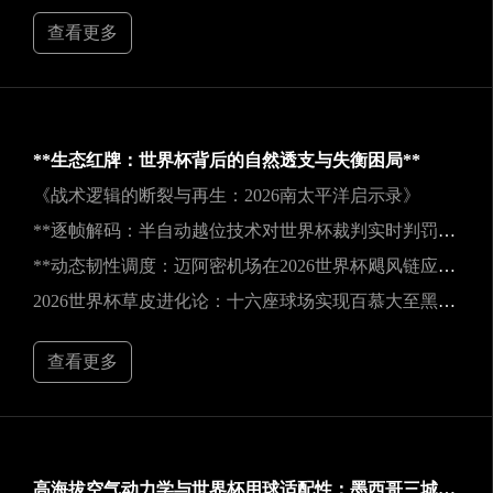
查看更多
**生态红牌：世界杯背后的自然透支与失衡困局**
《战术逻辑的断裂与再生：2026南太平洋启示录》
**逐帧解码：半自动越位技术对世界杯裁判实时判罚决策的重塑**
**动态韧性调度：迈阿密机场在2026世界杯飓风链应急中的中枢重构**
2026世界杯草皮进化论：十六座球场实现百慕大至黑麦草的生态跃迁
查看更多
高海拔空气动力学与世界杯用球适配性：墨西哥三城实地验证研究