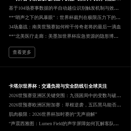
基于104场赛事数据的半自动越位识别触发机制与效能实证研究
**“哨声之下的风暴眼”：世界杯裁判在极限压力下的神经与生理共振解析**
34场鏖战：南美世预赛如何榨干传奇老将的最后一滴血
**“北美医疗走廊：美墨加世界杯应急资源的隐形博弈”**
查看更多
卡塔尔世界杯：交通负荷与安全防线引全球关注
2026世预赛亚洲区关键突围：九强困局中的变数与破局之道
2026世预赛欧洲区附加赛：草根逆袭，五匹黑马能否撕裂旧格局？
肌肉极限：2026世界杯加时赛的“无声崩解”
“声震西雅图：Lumen Field的声学屏障如何瓦解客队进攻，与2026世界杯的降噪博弈”