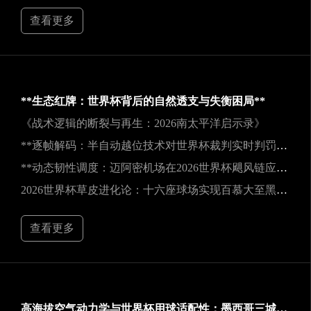
查看更多
**生态红牌：世界杯背后的自然透支与失衡困局**
《战术逻辑的断裂与再生：2026南太平洋启示录》
**逐帧解码：半自动越位技术对世界杯裁判实时判罚决策的重塑**
**动态韧性调度：迈阿密机场在2026世界杯飓风链应急中的中枢重构**
2026世界杯草皮进化论：十六座球场实现百慕大至黑麦草的生态跃迁
查看更多
高海拔空气动力学与世界杯用球适配性：墨西哥三城实地验证研究