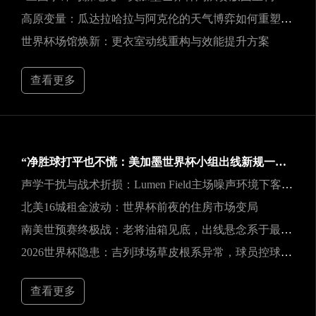
高原变量：瓜达拉哈拉与阿克伦的天气博弈如何重塑2026世界杯战术逻辑
世界杯场馆焕新：更衣室动线重构与效能提升方案
查看更多
“净胜球打平也不慌：美加墨世界杯小组出线新规一图看懂”
声学干扰与战术折损：Lumen Field主场噪声环境下客队边线发球效能的影响研究
北美16城租金波动：世界杯前夜的住房市场变局
南美世预赛终极战：老将油箱见底，出线悬念系于最后一口气
2026世界杯隐患：吉列球场草皮根系异常，球员控球可能严重失准
查看更多