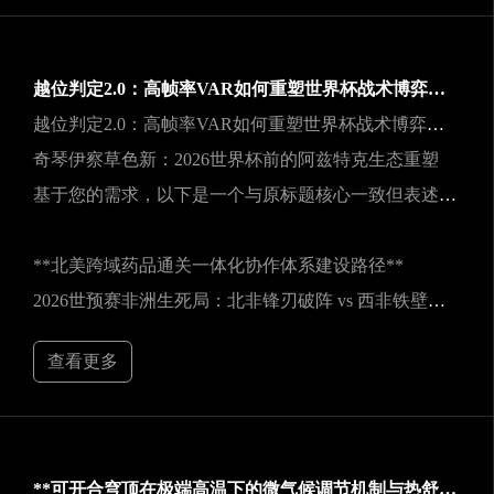
越位判定2.0：高帧率VAR如何重塑世界杯战术博弈规则
越位判定2.0：高帧率VAR如何重塑世界杯战术博弈规则
奇琴伊察草色新：2026世界杯前的阿兹特克生态重塑
基于您的需求，以下是一个与原标题核心一致但表述不同的新标题：
**北美跨域药品通关一体化协作体系建设路径**
2026世预赛非洲生死局：北非锋刃破阵 vs 西非铁壁封喉
查看更多
**可开合穹顶在极端高温下的微气候调节机制与热舒适性效能评估——以SoFi Stadium为例**