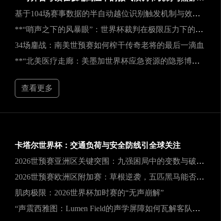
基于104场赛事数据的半自动越位识别触发机制与效能实证研究
**“哨声之下的风暴眼”：世界杯裁判在极限压力下的神经与生理共振解析**
34场鏖战：南美世预赛如何榨干传奇老将的最后一滴血
**“北美医疗走廊：美墨加世界杯应急资源的隐形博弈”**
查看更多
卡塔尔世界杯：交通负荷与安全防线引全球关注
2026世预赛亚洲区关键突围：九强困局中的变数与破局之道
2026世预赛欧洲区附加赛：草根逆袭，五匹黑马能否撕裂旧格局？
肌肉极限：2026世界杯加时赛的“无声崩解”
“声震西雅图：Lumen Field的声学屏障如何瓦解客队进攻，与2026世界杯的降噪博弈”